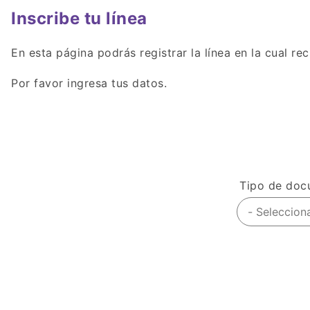
de
Inscribe tu línea
ayuda
a
En esta página podrás registrar la línea en la cual r
la
Por favor ingresa tus datos.
navegación
Tipo de doc
- Selecciona