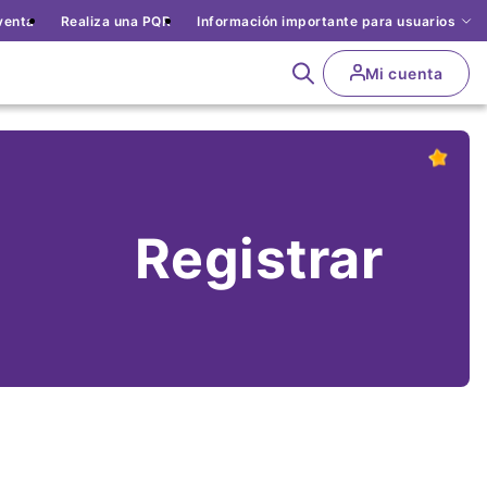
venta
Realiza una PQR
Información importante para usuarios
User
Mi cuenta
Abrir
account
buscador
menu
Registrar