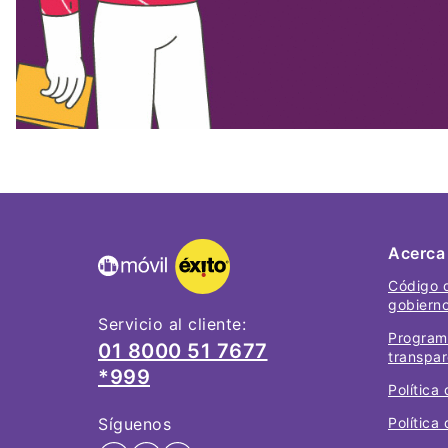
Acerca
Código 
gobiern
Servicio al cliente:
Program
01 8000 51 7677
transpar
*999
Política
Síguenos
Política