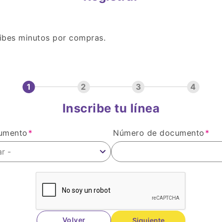
ecibes minutos por compras.
1
2
3
4
Inscribe tu línea
umento
Número de documento
r -
Volver