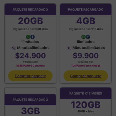
PAQUETE RECARGADO
PAQUETE RECARGADO
20
GB
4
GB
Vigencia de hasta
30 días
Vigencia de hasta
15 días
Image
Image
Image
Image
Ilimitados
Ilimitados
Minutos
Ilimitados
Minutos
Ilimitados
Image
Image
$
24
900
$
9
900
ó pagas con
ó pagas con
3558 Puntos Colombia
Tus Puntos en el Outlet
Comprar paquete
Comprar paquete
PAQUETE X12 MESES
PAQUETE RECARGADO
120GB
3
GB
10GB x Mes