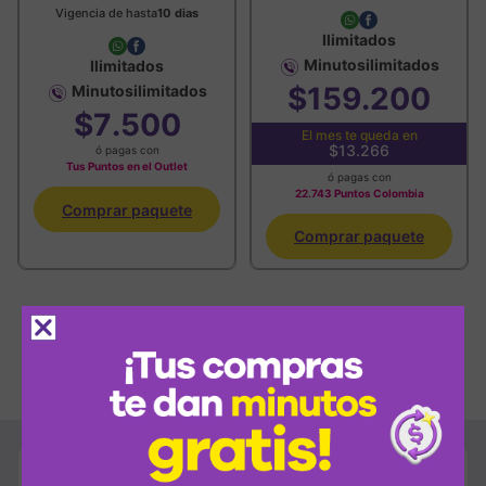
Vigencia de hasta
10 dias
Image
Image
Ilimitados
Image
Image
Minutos
ilimitados
Ilimitados
Image
$
159
200
Minutos
ilimitados
Image
$
7
500
te queda en
$13.266
ó pagas con
Tus Puntos en el Outlet
ó pagas con
22.743 Puntos Colombia
Comprar paquete
Comprar paquete
Ver más paquetes