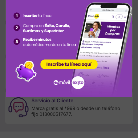
Pásate a Móvil Éxito
Conserva tu número
Ofertas y promociones
Conoce todos los beneficios que tenemos
para ti
Cobertura nacional
Llegamos a los 32 departamentos del país.
Servicio al Cliente
Marca gratis al *999 o desde un teléfono
fijo 018000517677.