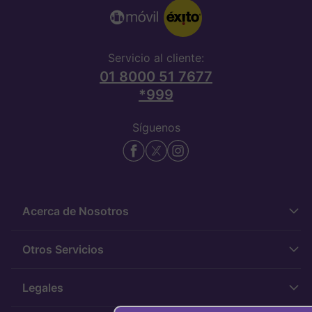
Servicio al cliente:
01 8000 51 7677
*999
Síguenos
Acerca de Nosotros
Código de buen gobierno
Otros Servicios
Programa de transparencia
Tarjeta Éxito
Legales
Política de regalos