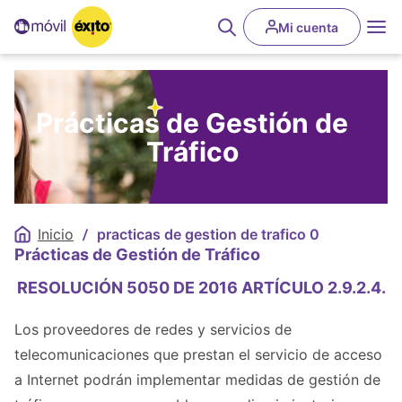
Pasar
User
al
Mi cuenta
Abrir
account
contenido
buscador
principal
menu
Desplegar
Prácticas de Gestión de
Desplegar
Tráfico
Desplegar
Desplegar
Inicio
practicas de gestion de trafico 0
Sobrescribir
Prácticas de Gestión de Tráfico
enlaces
de
RESOLUCIÓN 5050 DE 2016 ARTÍCULO 2.9.2.4.
ayuda
a
Los proveedores de redes y servicios de
la
telecomunicaciones que prestan el servicio de acceso
navegación
a Internet podrán implementar medidas de gestión de