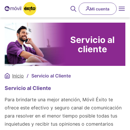
Pasar
User
al
Mi cuenta
Abrir
account
contenido
buscador
principal
menu
Desplegar
Servicio al
Desplegar
cliente
Desplegar
Desplegar
Inicio
Servicio al Cliente
Sobrescribir
enlaces
Servicio al Cliente
de
ayuda
Para brindarte una mejor atención, Móvil Éxito te
a
ofrece este efectivo y seguro canal de comunicación
la
para resolver en el menor tiempo posible todas tus
navegación
inquietudes y recibir tus opiniones o comentarios