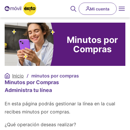
Pasar
User
al
Mi cuenta
Abrir
account
contenido
buscador
principal
menu
Desplegar
Minutos por
Desplegar
Compras
Desplegar
Desplegar
Inicio
minutos por compras
Sobrescribir
Minutos por Compras
enlaces
de
Administra tu línea
ayuda
En esta página podrás gestionar la línea en la cual
a
la
recibes minutos por compras.
navegación
¿Qué operación deseas realizar?