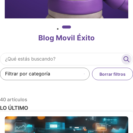
Blog Movil Éxito
Buscar
Envi
Categoría
Borrar filtros
40 artículos
LO ÚLTIMO